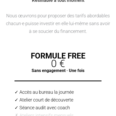
Résiliable à tout moment
Nous œuvrons pour proposer des tarifs abordables
chacun·e puisse investir en elle·lui-même sans avoir
à se soucier du financement.
FORMULE FREE
0 €
Sans engagement · Une fois
✓ Accès au bureau la journée
✓ Atelier court de découverte
✓ Séance audit avec coach
✗ Ateliers intensifs mensuels