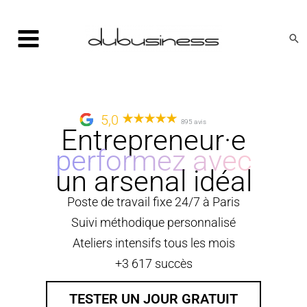
Aller
au
Rec
contenu
5,0
895 avis
Entrepreneur·e
performez avec
un arsenal idéal
Poste de travail fixe 24/7 à Paris
Suivi méthodique personnalisé
Ateliers intensifs tous les mois
+3 617 succès
TESTER UN JOUR GRATUIT