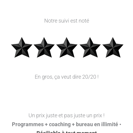
Notre suivi est noté
En gros, ça veut dire 20/20 !
Un prix juste et pas juste un prix !
Programmes + coaching + bureau en illimité •