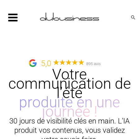
Aller
au
Rec
contenu
5,0
895 avis
Votre
communication de
l’été
produite en une
journée !
30 jours de visibilité clés en main. L’IA
produit vos contenus, vous validez