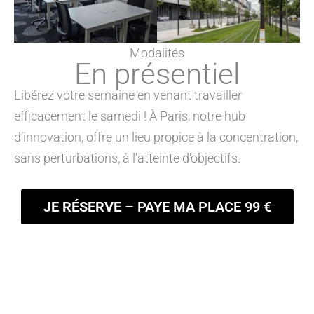
Modalités
En présentiel
Libérez votre semaine en venant travailler
efficacement le samedi ! À Paris, notre hub
d’innovation, offre un lieu propice à la concentration,
sans perturbations, à l’atteinte d’objectifs.
JE RÉSERVE
– PAYE MA PLACE 99 €