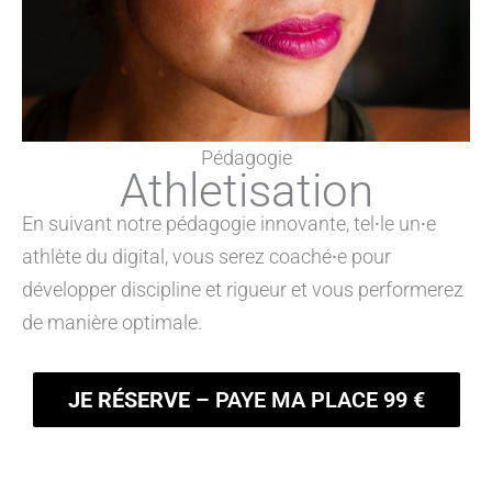
Pédagogie
Athletisation
En suivant notre pédagogie innovante, tel⸱le un⸱e
athlète du digital, vous serez coaché⸱e pour
développer discipline et rigueur et vous performerez
de manière optimale.
JE RÉSERVE
– PAYE MA PLACE 99 €