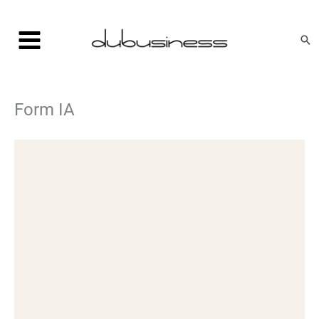
Aller
au
Rec
contenu
Form IA